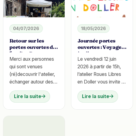
04/07/2026
18/05/2026
Retour sur les
Journée portes
portes ouvertes de
ouvertes : Voyager
l'atelier Roues
à vélo
Merci aux personnes
Le vendredi 12 juin
Libres
qui sont venues
2026 à partir de 15h,
(ré)decouvrir l'atelier,
l’atelier Roues Libres
échanger autour des
en Doller vous invite à
mobilités douces et
une journée portes
Lire la suite
Lire la suite
partager un moment
ouvertes autour du
convivial avec nous.
thème "Voyager à
vélo".