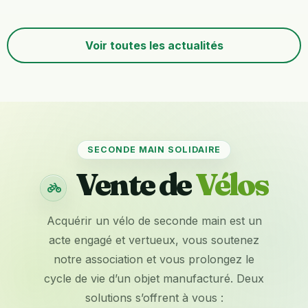
accessible pour suivre
l’atelier vélo participatif
de Masevaux-
Voir toutes les actualités
Niederbruck. Horaires,
ateliers, vélos révisés,
actualités et formulaire
de contact : tout est
réuni pour préparer
votre prochaine visite.
SECONDE MAIN SOLIDAIRE
Vente de
Vélos
Acquérir un vélo de seconde main est un
acte engagé et vertueux, vous soutenez
notre association et vous prolongez le
cycle de vie d’un objet manufacturé. Deux
solutions s’offrent à vous :