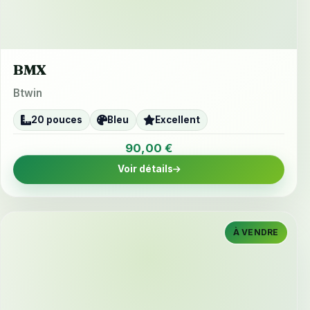
BMX
Btwin
20 pouces
Bleu
Excellent
90,00 €
Voir détails
À VENDRE