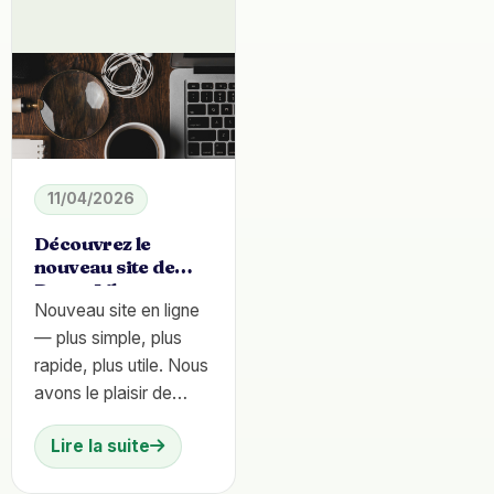
11/04/2026
Découvrez le
nouveau site de
Roues Libres en
Nouveau site en ligne
Doller
— plus simple, plus
rapide, plus utile. Nous
avons le plaisir de
lancer notre nouveau
Lire la suite
site : une interface
claire, rapide et